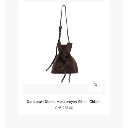
Sac
Sac à main Sienna Moka moyen Gianni Chiarini
à
CHF 275.00
main
Sienna
Moka
moyen