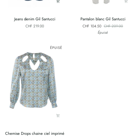
Jeans
Pantalon
Jeans denim Gil Santucci
Pantalon blanc Gil Santucci
denim
blanc
CHF 219.00
CHF 104.50
CHF 209.00
Gil
Gil
Épuisé
Santucci
Santucci
ÉPUISÉ
Chemise
Chemise Drops chaine ciel imprimé