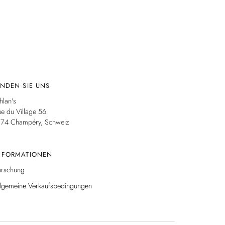
INDEN SIE UNS
hlan's
e du Village 56
874 Champéry, Schweiz
NFORMATIONEN
orschung
llgemeine Verkaufsbedingungen