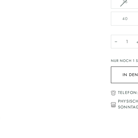
VARIA
36
AUSV
ODER
40
NICHT
VERF
−
NUR NOCH
1
S
IN DE
TELEFON
PHYSISC
SONNTAG