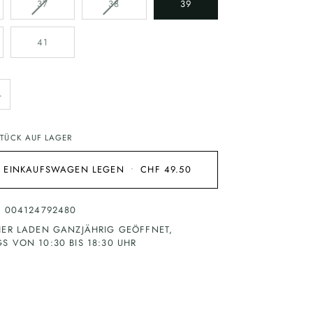
NTE
VARIANTE
VARIANTE
37
38
39
ERKAUFT
AUSVERKAUFT
AUSVERKAUFT
ODER
ODER
41
NICHT
NICHT
ÜGBAR
VERFÜGBAR
VERFÜGBAR
+
TÜCK AUF LAGER
N EINKAUFSWAGEN LEGEN
•
CHF 49.50
: 004124792480
HER LADEN GANZJÄHRIG GEÖFFNET,
S VON 10:30 BIS 18:30 UHR