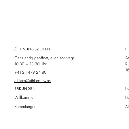
ÖFFNUNGSZEITEN
F
Ganzjährig geöffnet, auch sonntags
At
10:30 – 18:30 Uhr
Ru
1
+41 24 479 24 80
athlans@athlans.swiss
ERKUNDEN
I
Willkommen
F
Sammlungen
A